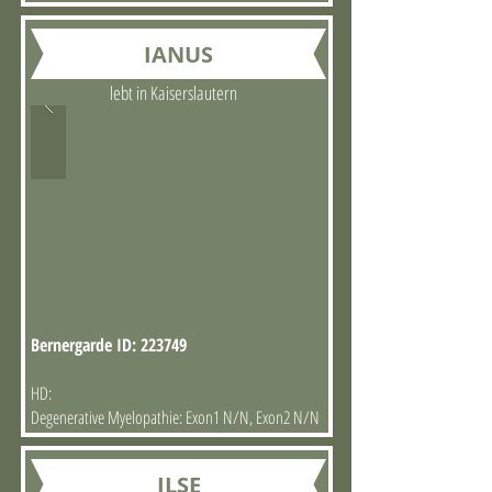
IANUS
lebt in Kaiserslautern
Bernergarde ID: 223749
HD:
Degenerative Myelopathie: Exon1 N/N, Exon2 N/N
ILSE