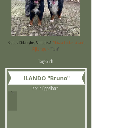
Brabus Ištikimybės Simbolis &
Albizzia Timkensi van't
Rijkenspark
"Rala"
Tagebuch
ILANDO "Bruno"
lebt in Eppelborn