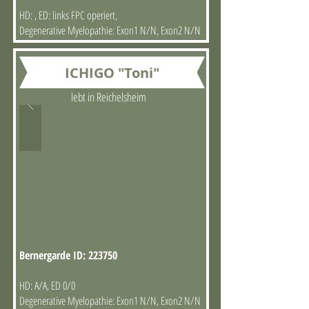
HD: , ED: links FPC operiert,
Degenerative Myelopathie: Exon1 N/N, Exon2 N/N
ICHIGO "Toni"
lebt in Reichelsheim
Bernergarde ID: 223750
HD: A/A, ED 0/0
Degenerative Myelopathie: Exon1 N/N, Exon2 N/N