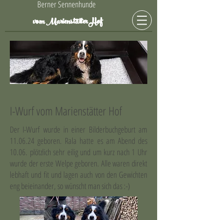
Berner Sennenhunde
Hof
vom Marienstätter
I-Wurf vom Marienstätter Hof
Der I-Wurf wurde in einer Bilderbuchgeburt am
11.06.24 geboren. Rala hatte es am Abend des
10.06. plötzlich sehr eilig und um kurz nach 1 Uhr
wurde der erste Welpe geboren. Alle waren direkt
lebhaft und fit und lagen auch von den Gewichten
eng beieinander, so wünscht man sich das :-)